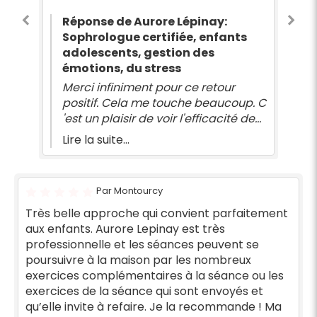
nt
en Cp et CE1 avec beaucoup de
po
professionnalisme, de douceur et de
ag
Réponse de Aurore Lépinay:
bienveillance. Très attentive et à
co
Sophrologue certifiée, enfants
l'écoute, elle a su instaurer un climat
adolescents, gestion des
in
de confiance dès les premières
émotions, du stress
rencontres, permettant à ma fille de
tre
Merci infiniment pour ce retour
se sentir à l'aise et en sécurité. Sa
r
positif. Cela me touche beaucoup. C
patience, son empathie et sa capacité
'est un plaisir de voir l'efficacité de
à s'adapter aux besoins ont été
la sophrologie sur votre enfant. C
Lire la suite...
remarquables surtout avec ma petite
er
était un accompagnement très
puce . Les séances ont apporté de
n
agréable. Je lui souhaite une bonne
réels bénéfices et ma fille y allait
e
continuation.
toujours avec plaisir. Un grand merci
Par Montourcy
pour cet accompagnement de qualité,
Très belle approche qui convient parfaitement
humain et rassurant. Lorsque ma fille
aux enfants. Aurore Lepinay est très
ressent le besoin on reprend quelques
professionnelle et les séances peuvent se
séances qui lui permet de reprendre
poursuivre à la maison par les nombreux
confiance .Je recommande vivement
exercices complémentaires à la séance ou les
cette professionnelle à tous les
exercices de la séance qui sont envoyés et
parents qui recherchent une
qu’elle invite à refaire. Je la recommande ! Ma
sophrologue compétente, douce et à