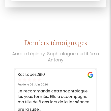
Derniers témoignages
Aurore Lépinay, Sophrologue certifiée à
Antony
Kat Lopes2910
pa
Publié le 09 Juin 2026
Pub
Je recommande cette sophrologue
Co
les yeux fermés. Elle a accompagné
de
ma fille de 6 ans lors de la 1er séance
pr
sur plusieurs séances lorsqu elle était
bi
Lire la suite...
Lir